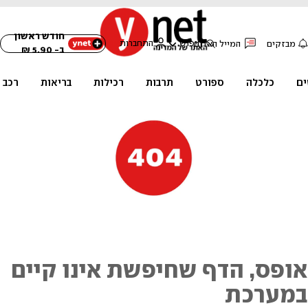
חודש ראשון
חיפוש
התחברות
מבזקים
המייל האדום
ב- 5.90 ₪
ים
כלכלה
ספורט
תרבות
רכילות
בריאות
רכב
ופס, הדף שחיפשת אינו קיים
מערכת