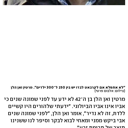
''לא אתפלא אם לקרבאט לבדו יש בין 250 ל־300 ילדים''. מרטין ואן הלן
(צילום: אלבום פרטי)
מרטין ואן הלן בן ה־42 לא ידע עד לפני שמונה שנים כי
אביו אינו אביו הביולוגי. "ידעתי שלהורים היו קשיים
ללדת, זה לא נדיר", אומר ואן הלן, "לפני שמונה שנים
אבי ביקש ממני ומאחי לבוא לבקר וסיפר לנו ששנינו
תוצר של תרומת זרע".