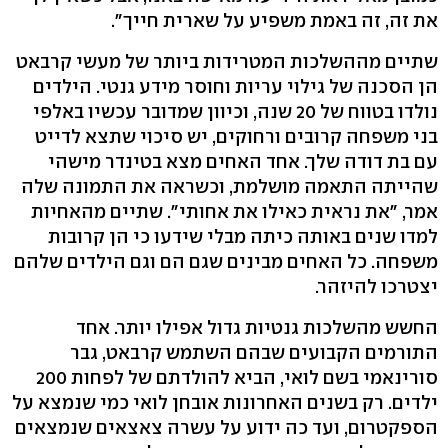
את זה, זה באמת משפיע על שארית חייך".
שתיים מההשלכות המטרידות ביותר של מעשי קרבאט
הן הסכנה של גילוי עריות וחוסר מידע גנטי. הילדים
נולדו בטווח של 20 שנה, וכיוון שמדובר עכשיו באלפי
בני משפחה קרובים ורחוקים, יש סיכוי שתצא לדייט
עם בת דודה שלך. אחד האחים מצא בטינדר מישהי
שהייתה התאמה מושלמת, וכשראה את התמונה שלה
אמר, "את נראית כאילו את אחותי". שתיים מהאחיות
למדו שנים באותה כיתה מבלי שידעו כי הן קרובות
משפחה. כל האחים מבינים שגם הם וגם הילדים שלהם
יצטרכו להיזהר.
החשש מהשלכות גנטיות גדול אפילו יותר. אחד
התורמים הקבועים שבהם השתמש קרבאט, גבר
סורינאמי בשם לואי, הביא להולדתם של לפחות 200
ילדים. רק בשנים האחרונות אובחן לואי כמי שנמצא על
הספקטרום, ועד כה ידוע על עשרה צאצאים שנמצאים