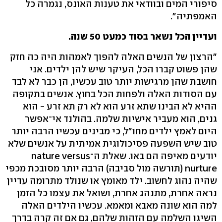
סיפורי המים ובוודאי את טענות האונס, נגמרה כל
האמפתיה".
ועדיין הכל נשאר בסוד כמעט 50 שנה.
"הרצון של הנשים האלה להפוך לאמהות היה כה חזק
שהן פשוט קברו הכל, העיקר שיש להן ילדים. אני
חושבת שהן מרגישות יותר טוב עכשיו, הן כבר לא לבד
עם הסודות האלה ולפחות הכל בחוץ. אנשים בתקופה
ההיא לא הבינו שתא זרע הוא לא רק תא זרע - הוא
גנים, הוא מעביר אישיות שלמה. בהולנד אי־אפשר
היום לאמץ ילדים מחו"ל, כי מבינים עכשיו הרבה יותר
טוב שיש השפעה פסיכולוגית אמיתית על אנשים שלא
יודעים מאיפה הם באו. שאלת ה־nature versus
nurture (תורשה מול סביבה) הרבה יותר מסובכת מכפי
שהיה נהוג לחשוב. ילד מאומץ או שנולד מתרומה עדיין
נראה אחרת, מתנהג אחרת, ושואל את עצמו כל הזמן
למה הוא שונה מאבא ומאמא. עכשיו הילדים האלה
השיגו השלמה עם הזהות שלהם, גם אם זה קרה בדרך