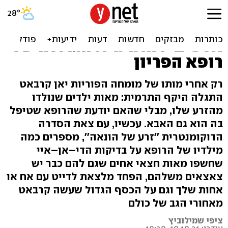
"אני לא יודעת כמה חצאי
אחים יש לי, הם יכולים להיות
אלפים": התרמית הגדולה של
רופא הפריון
רק אחרי מותו של מומחה הפוריות יאן קרבאט
התגלה היקף התרמית: מאות ילדים שנולדו
מהזרע שלו, מבלי שהאם יודעת שהרופא שטיפל
בה הוא גם האבא. עכשיו, עם צאת הסדרה
הדוקומנטרית ''זרע של הונאה'', מספרים כמה
מילדיו של הרופא על בדיקות הדי–אן–איי
שחשפו מאות חצאי אחים שגם להם כבר יש
צאצאים משלהם, הפחד מלצאת לדייט עם אח או
אחות שלך וגם על הכסף הגדול שעשה קרבאט
מאחורי הגב של כולם
ציפי שמילוביץ