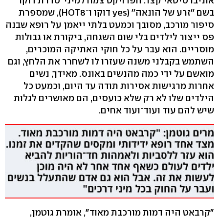
אוניברסיטאי קצר. הפרויקט צמח למיני־סדרת דוקו
בשם ''זרע של הונאה'' (yes דוקו ו־HOT8), שמספרת
סיפור מורכב, מסובך וכמעט בלתי ייאמן על רופא שבנה
פס ייצור לילדים בלי שום השגחה, ביקורת או גבולות
מוסריים. הוא עבר על כל חוקי האתיקה המוכרים,
השתמש בקבלני משנה שעזרו לו לשחרר את הלחץ, וגם
מואשם על ידי כמה מהנשים באונס. מאידך, נשים
אחרות מרגישות אסירות תודה עד היום, וכמעט כל
הילדים שלו לא רק שלא כועסים, הם מאושרים לגלות
שיש להם עוד ועוד־ועוד אחים.
"קרבאט היה דמות מורכבת מאוד", אומרת גוטמן,