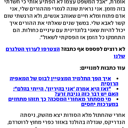
אומרת, "אבל המשפט עצמו לא הפתיע אותי כי חשדתי
בזה מזמן. אני נראית שונה לגמרי מההורים שלי, אני
אדם פתוח ומלא חיים שאוהב אנשים, ולא הרגשתי שום
קשר לאבא שלי. במשך שנים שאלתי את ההורים איך
יכול להיות שאני בלונדינית עם עיניים כחולות. הם
התחמקו כל הזמן אז הפסקתי לשאול".
לא רוצים לפספס אף כתבה?
הצטרפו לערוץ הטלגרם
שלנו
עוד כתבות למנויים:
איך הפך התלמיד המצטיין לבוס של המאפיה
הרוסית
"ואז היא אמרה 'אני בהיריון', הייתי בהלם":
האם יש דבר כזה גניבת זרע?
מי מסתתר מאחורי המסכה? כך תזהו מתחזים
במערכות יחסים
אחרי שהחתול מלא הסודות יצא מהשק, ניסתה
הנדריקס, שגדלה בהולנד באזור כפרי מחוץ לרוטרדם,