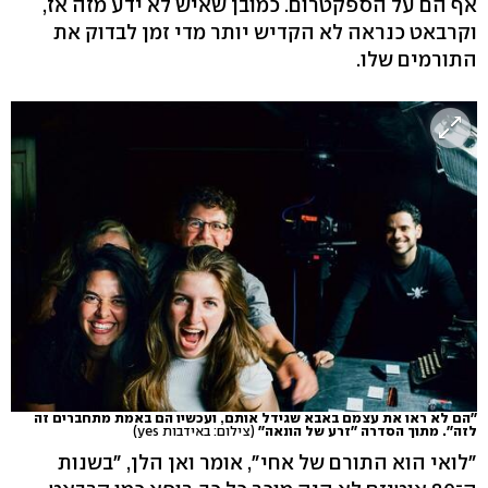
אף הם על הספקטרום. כמובן שאיש לא ידע מזה אז,
וקרבאט כנראה לא הקדיש יותר מדי זמן לבדוק את
התורמים שלו.
''הם לא ראו את עצמם באבא שגידל אותם, ועכשיו הם באמת מתחברים זה
לזה''. מתוך הסדרה ''זרע של הונאה''
(צילום: באידבות yes)
"לואי הוא התורם של אחי", אומר ואן הלן, "בשנות