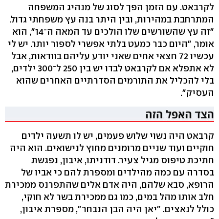
לקרבאט. עם הזמן הפך לסוג של מנהיג המשפחה
המתרחבת במהירות, ובין היתר בנה עץ משפחתי גדול.
"זה עץ שהשורשים שלו הולכים עד המאה ה־14", הוא
אומר, "היום כבר כמעט בלתי אפשרי לספור יותר. יש לי
עכשיו 72 חצאי אחים שאני יודע עליהם בוודאות, אבל
לא אתפלא אם לקרבאט לבדו יש בין 250 ל־300 ילדים,
בלי להכליל את התורמים הסדרתיים האחרים שהוא
העסיק".
קרבאט היה נשוי שלוש פעמים, יש לו תשעה ילדים
חוקיים ועוד שניים מרומנים מחוץ לנישואים. הוא היה
חתיכת טיפוס מגיל צעיר. דודניתו, איבון, נפגשת
בסדרה עם כמה מהילדים ומספרת להם כי אביו של
הרופא, סבא שלהם, היה אדם אלים שהתפרנס ממכירת
חלב אותו מהל במים, כמו גם ממכירת בשר לא חוקי,
כולל לנאצים. "יאן היה הבן הנבחר", מספרת איבון,