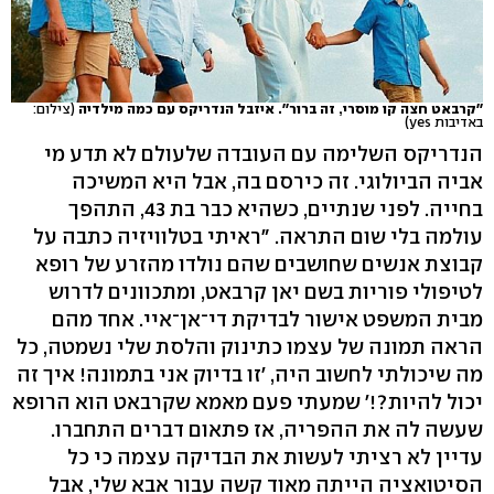
''קרבאט חצה קו מוסרי, זה ברור''. איזבל הנדריקס עם כמה מילדיה
(צילום:
באדיבות yes)
הנדריקס השלימה עם העובדה שלעולם לא תדע מי
אביה הביולוגי. זה כירסם בה, אבל היא המשיכה
בחייה. לפני שנתיים, כשהיא כבר בת 43, התהפך
עולמה בלי שום התראה. "ראיתי בטלוויזיה כתבה על
קבוצת אנשים שחושבים שהם נולדו מהזרע של רופא
לטיפולי פוריות בשם יאן קרבאט, ומתכוונים לדרוש
מבית המשפט אישור לבדיקת די־אן־איי. אחד מהם
הראה תמונה של עצמו כתינוק והלסת שלי נשמטה, כל
מה שיכולתי לחשוב היה, 'זו בדיוק אני בתמונה! איך זה
יכול להיות?!' שמעתי פעם מאמא שקרבאט הוא הרופא
שעשה לה את ההפריה, אז פתאום דברים התחברו.
עדיין לא רציתי לעשות את הבדיקה עצמה כי כל
הסיטואציה הייתה מאוד קשה עבור אבא שלי, אבל