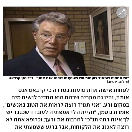
''יש אמהות שמאוד כועסות ויש שטוענות שהוא אנס אותן''. ד''ר יאן קרבאט
(צילום: יוטיוב)
לפחות אישה אחת טוענת בסדרה כי קרבאט אנס
אותה, והיו גם מקרים שבהם הוא החדיר לנשים מים
במקום זרע. "אני תמיד רוצה לראות את הטוב באנשים",
אומרת גוטמן, "והייתה לי אמפתיה לעובדה שכגבר יש
לך איזה דחף תנ”כי להרבות את זרעך, וכרופא אתה לא
רוצה לאכזב את הלקוחות, אבל ברגע ששמעתי את