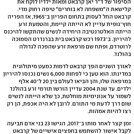
הסיפור של ד"ר יאן קרבאט ומאות ילדיו לוקח את
קלישאת ה"משפחה לא בוחרים" טיפה רחוק מדי.
קרבאט החל לעסוק בתחום הפריון ב־1965, אז הפריה
חוץ־גופית עדיין לא הייתה קיימת, והטמעת זרע
הייתה האלטרנטיבה היחידה לנשים שהתקשו להיכנס
להיריון. ב־1973 רכש קרבאט בית בברנדרט הסמוכה
לרוטרדם, ופתח שם מרפאת זרע שהפכה לגדולה
בהולנד.
לאורך השנים הפך קרבאט לדמות כמעט מיתולוגית
במדינתו. הוא טען כי לפחות 6,000 נשים נכנסו להיריון
במרפאה שלו, והן הביאו לעולם בין 20 ל־40 אלף
ילדים. עד שנת 2004 עדיין הורשו תורמי זרע בהולנד
לשמור על אנונימיות מוחלטת, כך שלא הייתה לנשים
שום דרך לדעת מי התורם. לרובן לא היה אכפת, הן רק
רצו להיות אמהות.
זמן קצר לאחר מותו ב־2017, הגישו 23 בני אדם תביעה
לקבל אישור להשתמש בחפצים אישיים של קרבאט