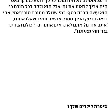
ה־80 אוטיזם לא היה מוכר כל כך. רופא כמו קרבאט
היה צריך לראות את זה, אבל הוא נזקק לכל תורם כי
הוא עשה הרבה כסף. כמי שנולד מתורם סורינאמי, אחי
נראה בדיוק הפוך ממני. אנשים תמיד שאלו אותנו,
'אתם אחים? אתם לא נראים אותו דבר'. כולם הבחינו
בזה חוץ מאיתנו".
סיפרת לילדים שלך?