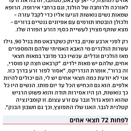
אחים למחצה, כי יאן קרבאט, מסתבר, הרבה את זרעו
לאורכה ולרוחבה של הולנד, וגם ברחבי אירופה. הרופא
שמאות נשים נואשות הגיעו אליו כדי לקבל עזרה -
ולכולן הובטחו תורמים עם אפיונים גנטיים ברורים -
מצא שותף מצוין לעשיית כסף: הזרע הפורה שלו.
רק לפני ארבע שנים, בדיוק כשקרבאט מת בגיל 90, גילו
עשרות הולנדים מי האבא האמיתי שלהם והמספרים
מאז הולכים וגדלים. עכשיו כבר מדובר במאות חצאי
אחים, שלהם יש מאות ילדים. "קרבאט חצה קו מוסרי,
זה ברור", אומרת הנדריקס, "אסור לפזר זרע בדרך כזו.
אני לא יודעת כמה חצאי אחים יש לי, הם יכולים להיות
אלפים. הוא גם הכחיש הכל עד יום מותו. הנשים היו כל
כך נואשות, הן היו אסירות תודה והוא פשוט הרגיש
שהוא רופא גדול וגבר עם זרע עצום. זו קומבינציה
קטלנית לגבר. האגו שלו התפוצץ, וכך גם חשבון הבנק".