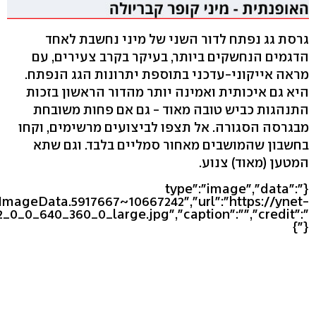
גרסת גג נפתח לדור השני של מיני נחשבת לאחד
הדגמים הנחשקים ביותר, בעיקר בקרב צעירים, עם
מראה אייקוני-עדכני בתוספת יתרונות הגג הנפתח.
היא גם איכותית ואמינה יותר מהדור הראשון בזכות
התנהגות כביש טובה מאוד - גם אם פחות משובחת
מבגרסה הסגורה. אל תצפו לביצועים מרשימים, וקחו
בחשבון שהמושבים מאחור סמליים בלבד. וגם שתא
המטען (מאוד) צנוע.
{"type":"image","data":
eImageData.5917667~10667242","url":"https://ynet-
2_0_0_640_360_0_large.jpg","caption":"","credit":"
"}}