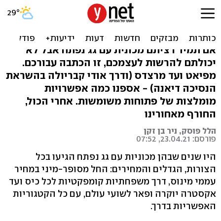
רוח בשיער: מכוניות עם גג
נפתח שמתאימות לכל כיס
אם תמיד רציתם מכונית עם גג נפתח אבל לא
יכולתם להרשות לעצמכם, זו הכתבה עבורכם.
מפיאט ועד מרצדס (ודרך אודי קבריולה בהשראת
הנסיכה דיאנה) - אספנו כמה אפשרויות
מומלצות של פתוחות משומשות. אחרי הכול,
החורף מאחורינו
הלל פוסק, ניר בן זקן
פורסם: 23.04.21, 07:52
היו שנים שבהן מכוניות עם גג נפתח הגיעו בכל
הצורות, הגדלים והמחירים: החל מסופר-מיני במחיר
עממי מינוס, דרך משפחתיות קומפקטיות לכל כיס ועד
אקסטרה יוקרה ופאר לשועי עולם, עם כל הקטגוריות
האפשריות בדרך.