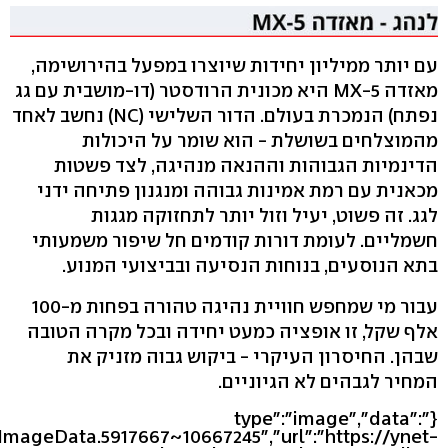
עם יותר ממיליון יחידות שיוצרו במפעל בהירושימה,
מאזדה MX-5 היא מכונית הרודסטר (דו-מושבית עם גג
נפתח) הנמכרת בעולם. הדור השלישי (NC) נחשב לאחד
מהמוצלחים בשושלת - הוא שומר על היכולות
הדינמיות הגבוהות וההנאה מנהיגה, לצד פשטות
מכאנית עם רמת אמינות גבוהה ומנגנון פתיחה ידני
לגג. זה פשוט, יעיל וזול יותר לתחזוקה מגגות
חשמליים. לעומת דורות קודמים חל שיפור משמעותי
בתא הנוסעים, בנוחות הנסיעה ובביצועי המנוע.
עבור מי שמחפש חוויית נהיגה טהורה בפחות מ-100
אלף שקל, זו אופציה כמעט יחידה ובכל מקרה הטובה
שבהן. החיסרון העיקרי - ביקוש גבוה מזניק את
המחיר לגבהים לא הגיוניים.
{"type":"image","data":
eImageData.5917667~10667245","url":"https://ynet-