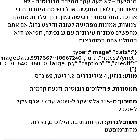
הנסיעה - לא מעט עקב התיבה הרובוטית - לא
משובחת, בלשון המעטה. אבל רשימת היתרונות די
ארוכה. החל ממחיר רכישה נמוך, דרך עלויות אחזקה
צנועות, אמינות מפתיעה לטובה והיצע גדול. אם אתם
מחפשים מכונית עירונית עם גג נפתח, הפיאט היא
בהחלט אחת המומלצות.
{"type":"image","data":
ImageData.5917667~10667240","url":"https://ynet-
0_0_0_640_360_0_large.jpg","caption":"","credit":"
"}}
מנוע:
בנזין, 4 צילינדרים, 1.2 ליטר, 69 כ"ס
תמסורות:
5 הילוכים רובוטית, הנעה קדמית
מחירון:
מ-21.5 אלף שקל ל-2009 עד 77 אלף שקל
ל-2020
חשוב לבדוק:
תקינות תיבת הילוכים, נזילות
מהתרמוסטט