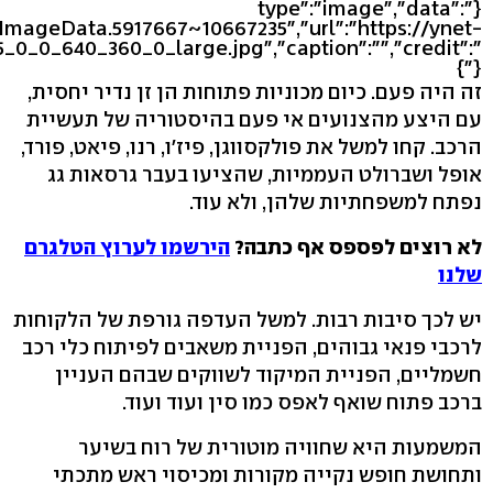
{"type":"image","data":
eImageData.5917667~10667235","url":"https://ynet-
5_0_0_640_360_0_large.jpg","caption":"","credit":"
"}}
זה היה פעם. כיום מכוניות פתוחות הן זן נדיר יחסית,
עם היצע מהצנועים אי פעם בהיסטוריה של תעשיית
הרכב. קחו למשל את פולקסווגן, פיז'ו, רנו, פיאט, פורד,
אופל ושברולט העממיות, שהציעו בעבר גרסאות גג
נפתח למשפחתיות שלהן, ולא עוד.
לא רוצים לפספס אף כתבה?
הירשמו לערוץ הטלגרם
שלנו
יש לכך סיבות רבות. למשל העדפה גורפת של הלקוחות
לרכבי פנאי גבוהים, הפניית משאבים לפיתוח כלי רכב
חשמליים, הפניית המיקוד לשווקים שבהם העניין
ברכב פתוח שואף לאפס כמו סין ועוד ועוד.
המשמעות היא שחוויה מוטורית של רוח בשיער
ותחושת חופש נקייה מקורות ומכיסוי ראש מתכתי