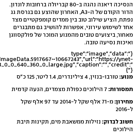
הנסיכה דיאנה נהגה ב-80 קבריולה ברחובות לונדון.
הדור הקודם של ה-A3, האחרון שהוצע גם בגרסת גג
נפתח, הציע שילוב טוב בין ממדים קומפקטיים מצד
אחד לשימוש עירוני, אפשרות להושיב גם מתבגרים
מאחור, ביצועים טובים מהמנוע המוכר של פולקסווגן
ואיכות נסיעה טובה.
{"type":"image","data":
eImageData.5917667~10667243","url":"https://ynet-
3_0_0_640_360_0_large.jpg","caption":"","credit":"
"}}
מנוע:
טורבו-בנזין, 4 צילינדרים, 1.4 ליטר, 125 כ"ס
תמסורות:
7 הילוכים כפולת מצמדים, הנעה קדמית
מחירון:
מ-71 אלף שקל ל-2014 עד 97 אלף שקל
ל-2016
חשוב לבדוק:
נזילות ממשאבת מים, תקינות תיבת
הילוכים