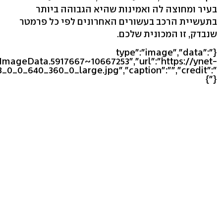
בעיר ומחוצה לה ואמינות שהיא הגבוהה ביותר
בתעשיית הרכב בעשורים האחרונים לפי כל פרמטר
שנבדק, זו המכונית שלכם.
{"type":"image","data":
eImageData.5917667~10667253","url":"https://ynet-
3_0_0_640_360_0_large.jpg","caption":"","credit":"
"}}