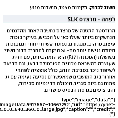
חשוב לבדוק:
תקינות מצמד, תושבות מנוע
הרודסטר הקטנה של מרצדס נחשבה לאחד מהדגמים
הנחשקים ביותר שעלו כאן על הכביש, בעיקר בזכות
עיצוב מרהיב, מנגנון גג נפתח-קשיח ייחודי וגם בזכות
היותה נגישה יותר מה-SL היקרה להחריד. הדור השני
בשושלת (המכונה R171) הוא הנאה ביותר, עם חזית
שעוצבה בהשראת מכונית הפורמולה 1 דאז, וגם הביאה
לשיפור ניכר בסביבת הנהג, כולל אופציה לפתחי
אוורור בגב המושבים שמאפשרים נסיעה נעימה עם גג
פתוח גם ביום סגריר. היכולת הדינמיות סבירות,
והביצועים בגרסת הבסיס פושרים.
{"type":"image","data":
eImageData.5917667~10667252","url":"https://ynet-
2_0_0_640_360_0_large.jpg","caption":"","credit":"
"}}