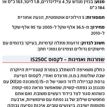
מנוע:
בנזין מגדש על, 4 צילינדרים, 1.8 ליטר, 163 כ"ס או
184 כ"ס
תמסורות:
5 הילוכים אוטומטית, הנעה אחורית
מחירון:
מ-36.5 אלף שקל ל-2005 עד 95 אלף שקל
ל-2010
חשוב לבדוק:
זרועות מתלה קדמיות, בעיקר בדגמים עם
חישוקים גדולים וצמיגים נמוכי חתך.
כחלק משאיפה להשתלב בצמרת קטגוריית היוקרה
שבה שולטות ב.מ.וו, מרצדס ואודי, לקסוס הציעה
גרסת קבריולה לדור השני של ה-IS (המכונה XE20) עם
מנגנון גג נפתח-קשיח, שמאפשר מראה כמו-קופה
כשהוא סגור לצד בידוד רעשים משובח. ואם אתם
מחפשים שילוב של גג נפתח עם שימושיות, ארבעה
מקומות ישיבה, ביצועים טובים, איכות נסיעה גבוהה