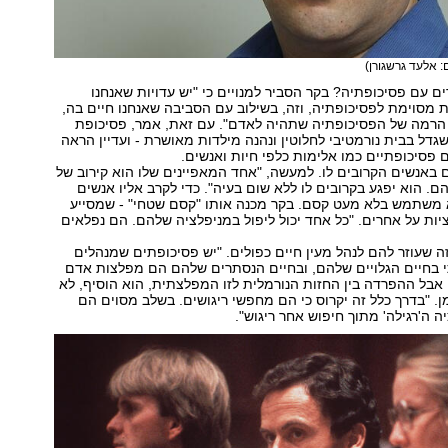
: אלעד גרשגורן)
ם עם פסיכופתיה? בקר הסביר למנויים כי "יש עדויות שאנחנו
ת מסוימת לפסיכופתיה, וזה, בשילוב עם הסביבה שאנחנו חיים בה,
 הרמה של הפסיכופתיה שתהיה לאדם". עם זאת, אמר, פסיכופת
שגדל בבית נורמטיבי לחלוטין ונהנה מילדות מאושרת - ועדיין הראה
ם פסיכופתיים כמו אלימות כלפי חיות ואנשים.
 באנשים הקרובים לו. למעשה, "אחד המאפיינים שלו הוא קירוב של
ם. הוא יפגע בקרובים לו ללא שום בעיה". כדי לקרב אליו אנשים
א משתמש בלא מעט קסם. בקר מכנה אותו "קסם שטחי" - שמסייע
ות על אחרים. "כל אחד יכול ליפול במניפלציה שלהם. הם נפלאים
ה שעוזר להם לנהל מעין חיים כפולים. "יש פסיכופתים שמנהלים
י בחיים הגלויים שלהם, ובחיים הנסתרים שלהם הם מפלצות אדם
. אבל ההפרדה בין החזות הנורמלית לזו המפלצתית, הוא הוסיף, לא
ן. "בדרך כלל זה יקרוס כי הם מחפשי ריגושים. בשלב מסוים הם
ה ה'רגילה' מתוך חיפוש אחר ריגוש".