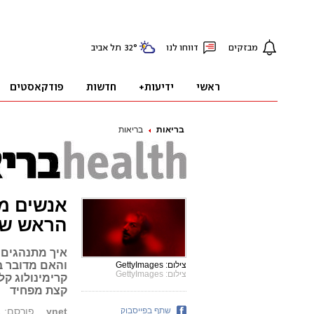
בריאות
בריאות
אנשים מ
הראש של
איך מתנהגים 
והאם מדובר ב
צילום: GettyImages
צילום: GettyImages
קצת מפחיד
שתף בפייסבוק
ynet
פורסם: 18.02.21, 10:41