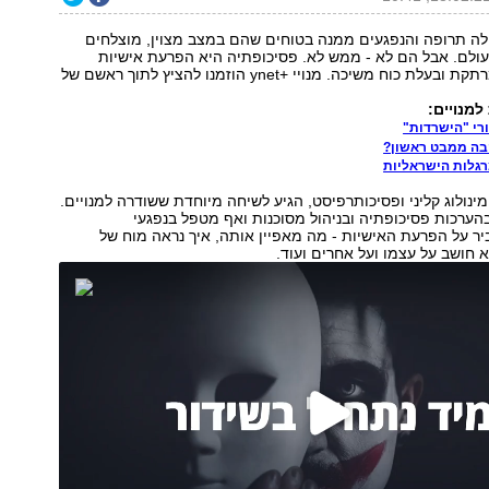
 לה תרופה והנפגעים ממנה בטוחים שהם במצב מצוין, מוצלחים
עולם. אבל הם לא - ממש לא. פסיכופתיה היא הפרעת אישיות
נוראית, אך גם מרתקת ובעלת כוח משיכה. מנויי +ynet הוזמנו להציץ לתוך ראשם של
למנויים:
י "הישרדות"
בה ממבט ראשון?
גלות הישראליות
מינולוג קליני ופסיכותרפיסט, הגיע לשיחה מיוחדת ששודרה למנויים.
ערכות פסיכופתיה ובניהול מסוכנות ואף מטפל בנפגעי
ר על הפרעת האישיות - מה מאפיין אותה, איך נראה מוח של
 חושב על עצמו ועל אחרים ועוד.