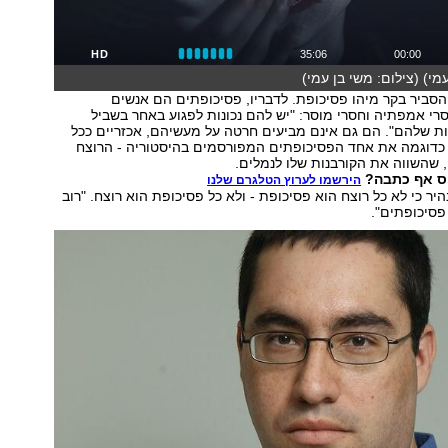
HD
35:06
00:00
מי) (צילום: משי בן עמי)
סביר בקר מיהו פסיכופת. לדבריו, פסיכופתים הם אנשים
סרי אמפתיה וחסרי מוסר: "יש להם נכונות לפגוע באחר בשביל
ת שלהם". הם גם אינם מביעים חרטה על מעשיהם, אכזריים ככל
א כדוגמה את אחד הפסיכופתים המפורסמים בהיסטוריה - הרוצח
 שהשווה את הקורבנות שלו לנמלים.
ס אף כתבה?
הירשמו לערוץ הטלגרם שלנו
יר כי לא כל רוצח הוא פסיכופת - ולא כל פסיכופת הוא רוצח. "רוב
פסיכופתים".