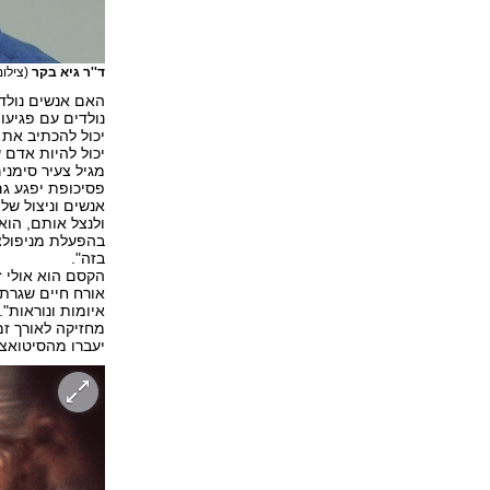
ד''ר גיא בקר
(צילום
האם אנשים נולדי
נולדים עם פגיעו
יכול להכתיב את
יכול להיות אדם 
מגיל צעיר סימני
פסיכופת יפגע גם
אנשים וניצול שלה
ולנצל אותם, הו
בהפעלת מניפולצי
בזה".
הקסם הוא אולי ז
אורח חיים שגרת
איומות ונוראות"
מחזיקה לאורך זמ
יעברו מהסיטואצי