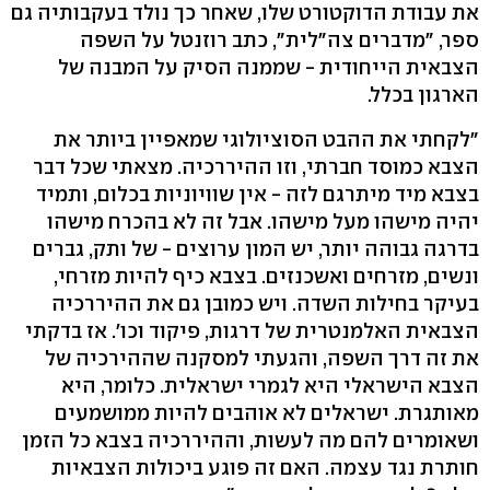
את עבודת הדוקטורט שלו, שאחר כך נולד בעקבותיה גם
ספר, "מדברים צה"לית", כתב רוזנטל על השפה
הצבאית הייחודית - שממנה הסיק על המבנה של
הארגון בכלל.
"לקחתי את ההבט הסוציולוגי שמאפיין ביותר את
הצבא כמוסד חברתי, וזו ההיררכיה. מצאתי שכל דבר
בצבא מיד מיתרגם לזה - אין שוויוניות בכלום, ותמיד
יהיה מישהו מעל מישהו. אבל זה לא בהכרח מישהו
בדרגה גבוהה יותר, יש המון ערוצים - של ותק, גברים
ונשים, מזרחים ואשכנזים. בצבא כיף להיות מזרחי,
בעיקר בחילות השדה. ויש כמובן גם את ההיררכיה
הצבאית האלמנטרית של דרגות, פיקוד וכו'. אז בדקתי
את זה דרך השפה, והגעתי למסקנה שההירכיה של
הצבא הישראלי היא לגמרי ישראלית. כלומר, היא
מאותגרת. ישראלים לא אוהבים להיות ממושמעים
ושאומרים להם מה לעשות, וההיררכיה בצבא כל הזמן
חותרת נגד עצמה. האם זה פוגע ביכולות הצבאיות