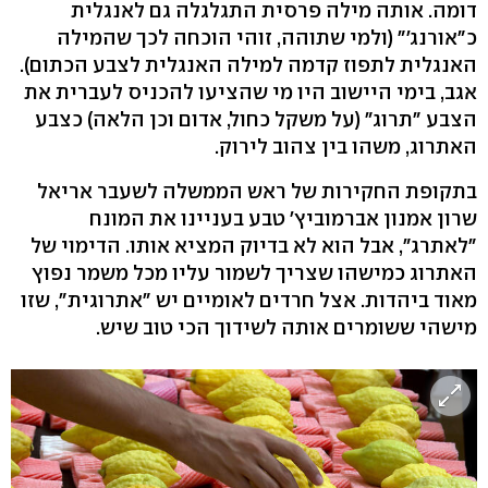
דומה. אותה מילה פרסית התגלגלה גם לאנגלית
כ"אורנג'" (ולמי שתוהה, זוהי הוכחה לכך שהמילה
האנגלית לתפוז קדמה למילה האנגלית לצבע הכתום).
אגב, בימי היישוב היו מי שהציעו להכניס לעברית את
הצבע "תרוג" (על משקל כחול, אדום וכן הלאה) כצבע
האתרוג, משהו בין צהוב לירוק.
בתקופת החקירות של ראש הממשלה לשעבר אריאל
שרון אמנון אברמוביץ' טבע בעניינו את המונח
"לאתרג", אבל הוא לא בדיוק המציא אותו. הדימוי של
האתרוג כמישהו שצריך לשמור עליו מכל משמר נפוץ
מאוד ביהדות. אצל חרדים לאומיים יש "אתרוגית", שזו
מישהי ששומרים אותה לשידוך הכי טוב שיש.