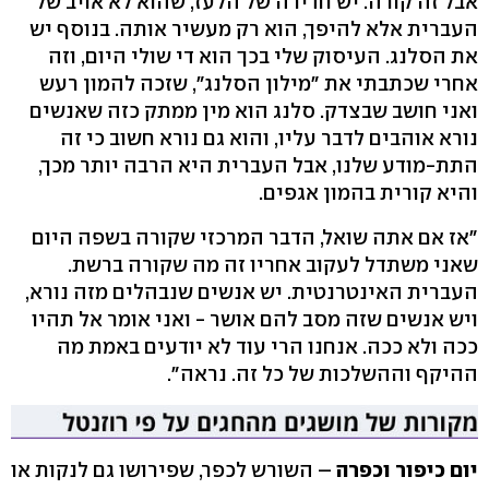
אבל זה קורה. יש חדירה של הלעז, שהוא לא אויב של
העברית אלא להיפך, הוא רק מעשיר אותה. בנוסף יש
את הסלנג. העיסוק שלי בכך הוא די שולי היום, וזה
אחרי שכתבתי את "מילון הסלנג", שזכה להמון רעש
ואני חושב שבצדק. סלנג הוא מין ממתק כזה שאנשים
נורא אוהבים לדבר עליו, והוא גם נורא חשוב כי זה
התת-מודע שלנו, אבל העברית היא הרבה יותר מכך,
והיא קורית בהמון אגפים.
"אז אם אתה שואל, הדבר המרכזי שקורה בשפה היום
שאני משתדל לעקוב אחריו זה מה שקורה ברשת.
העברית האינטרנטית. יש אנשים שנבהלים מזה נורא,
ויש אנשים שזה מסב להם אושר - ואני אומר אל תהיו
ככה ולא ככה. אנחנו הרי עוד לא יודעים באמת מה
ההיקף וההשלכות של כל זה. נראה".
יום כיפור וכפרה
– השורש לכפר, שפירושו גם לנקות או