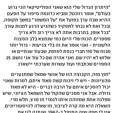
"היתרון הגדול שלי הוא שאני הפוליטיקאי הכי גרוע
בעולם", אומר רוזנטל, ומביא כדוגמה סיפור על הפעם
ההיא שבה ערך בפועל את "על המשמר" במשך תקופה,
ובכל זאת לא נבחר לתפקיד כשהגיע הרגע למנות עורך.
"בכל אופן, בתרבות אתה לא צריך רוב ולא צריך
מספרים. הכוח שלי היום כמי שנמצא בלב הסצנה
הלשונית - ואני אומר את זה בלי צניעות - גדול יותר
מכוח של 110 חברי כנסת לפחות, שבעוד שנתיים או
שלוש לא יהיו שם. ואני אהיה שם כל עוד אני נושם. 25
הספרים שכתבתי ועוד עשרות שערכתי יישארו.
"חוץ מזה, הקבוצה הזו של אנשי שמאל שמתנערים
מהציונות - ויש לי ויכוח קשה מאוד איתם, למרות שאני
יכול להסכים איתם על הרבה דברים - היא לא מאוד
גדולה. אבל אני מסכים שהקול של השמאל הציוני, שיש
מפלגה אחת שמזוהה איתו לגמרי וזו מרצ, חלש מדי.
השאלה היא מה קרה לציבור, וזו שאלה להיסטוריונים.
אין לי ספק שזה התחיל ב-1967, שנתנה לנו את