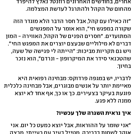
אחרים, בחודשים האחרונים רוזנטל נאלץ להיפרד
מהחום של הקהל ולהתרגל לעדשת המצלמה.
"זה כאילו עם קהל, אבל חסר הדבר הלא מוגדר הזה
שקורה במפגש חי", הוא אומר על המפגשים
המתועדים. "חסרים הפנים של הקהל, האווירה - המון
דברים לא מילוליים שבעצם יוצרים את המפגש החי".
ויש גם תקריות מביכות: "הייתה לי פגישה של שעה,
שהטכנאי סידר את המיקרופון - ונרדם", הוא נזכר
בחיוך.
לדבריו, יש במגפה פרדוקס: מבחינה רפואית היא
מאיימת יותר על אנשים מבוגרים, אבל מבחינה כלכלית
פוגעת בעיקר בצעירים. כך או כך, אף אחד לא יוצא
ממנה ללא פגע.
איך נראית השגרה שלך עכשיו?
"אני שומר על ההוראות, אבל יוצא כמעט כל יום. אני
אוהב לשחות בבריכה, מטייל בעיר עם רעייתי, מרצה