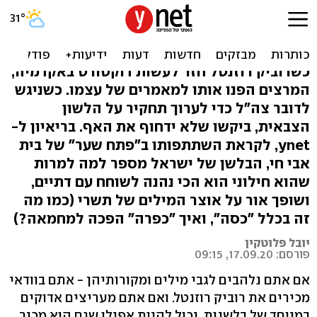
"כבלשן, הכוח שלי יותר גדול
משל 110 ח"כים לפחות"
כשרוביק רוזנטל חזר לעשות דוקטורט באקדמיה,
המרצים הפנו אותו למאמרים של עצמו. כשניגש
לדובר צה"ל כדי לערוך תחקיר על הלשון
הצבאית, ביקשו שלא ידחוף את האף. בריאיון ל-
ynet, לקראת השתתפותו ב"פתח שער" של בית
אבי חי, הבלשן של ישראל מספר למה למרות
שהוא חילוני הוא הכי נהנה לשוחח עם דתיים,
ושופך אור על אוצר המילים של תשרי (כמו מה
זה בכלל "כסה", ואיך "כפרה" הפכה למחמאה?)
יובל פלוטקין
פורסם: 17.09.20, 09:15
אם אתם נלהבים לגבי מילים ומקורותיהן - אתם בוודאי
מכירים את רוביק רוזנטל. ואם אתם מעריצים אדוקים
במיוחד של בלשנות, יכול להיות אפילו שגם הוא מכיר