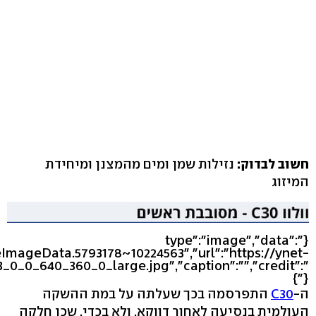
חשוב לבדוק:
נזילות שמן ומים מהמצנן ומיחידת
המיזוג
{"type":"image","data":
eImageData.5793178~10224563","url":"https://ynet-
3_0_0_640_360_0_large.jpg","caption":"","credit":"
"}}
ה-
C30
התפרסמה בכך שעלתה על במת ההשקה
העולמית בנסיעה לאחור דווקא, ולא בכדי, שכן חלקה