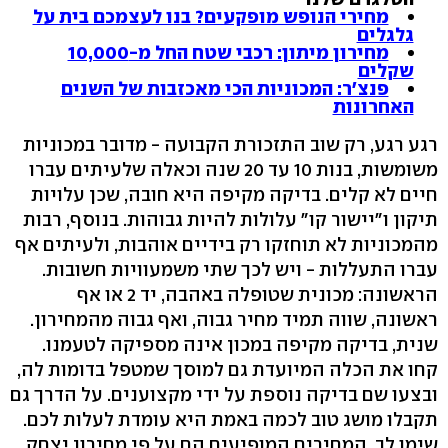
מחירי הנופש מופקעים? בנו לעצמכם בית על
גלגלים
מחירון מיתון: רכבי שטח החל מ-10,000
שקלים
פנצ'ר: המכוניות הכי מאכזבות של השנים
האחרונות
רגע רגע, רק שוב התזכורת הקבועה - מדובר במכוניות
משומשות, בנות 10 עד 20 שנה וכאלה שלעיתים עברו
חיים לא קלים. בדיקה מקיפה היא חובה, שכן עלויות
תיקון ו"יישור קו" עלולות להיות גבוהות. בנוסף, רבות
מהמכוניות לא תוחזקו רק בידיים אוהבות, ולעיתים אף
עברו התעללות - ויש לכך שתי משמעוויות חשובות.
הראשונה: מכונית שטופלה באהבה, יד 2 או אף
ראשונה, שווה תמיד מחיר גבוה, ואף גבוה מהמחירון.
שנית, בדיקה מקיפה במכון אינה מספיקה לטעמנו.
קחו את הכלה המיועדת גם למוסך שמטפל בדומות לה,
ובצעו שם בדיקה נוספת על ידי מקצוענים. על הדרך גם
תקבלו מושג טוב לכמה באמת היא עומדת לעלות לכם.
שימו לב, המחירים המופיעים הם על פי מחירון יצחק