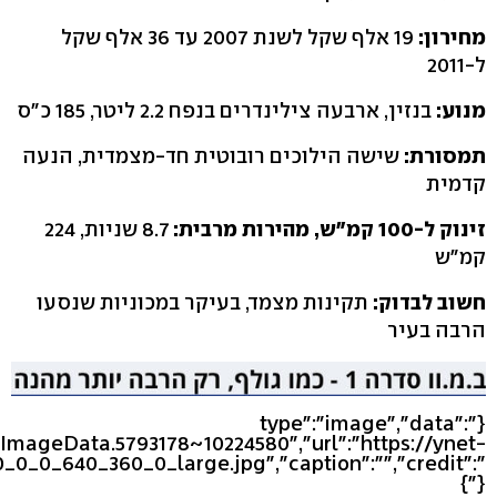
מחירון:
19 אלף שקל לשנת 2007 עד 36 אלף שקל
ל-2011
מנוע:
בנזין, ארבעה צילינדרים בנפח 2.2 ליטר, 185 כ"ס
תמסורת:
שישה הילוכים רובוטית חד-מצמדית, הנעה
קדמית
זינוק ל-100 קמ"ש, מהירות מרבית:
8.7 שניות, 224
קמ"ש
חשוב לבדוק:
תקינות מצמד, בעיקר במכוניות שנסעו
הרבה בעיר
{"type":"image","data":
eImageData.5793178~10224580","url":"https://ynet-
_0_0_640_360_0_large.jpg","caption":"","credit":"
"}}