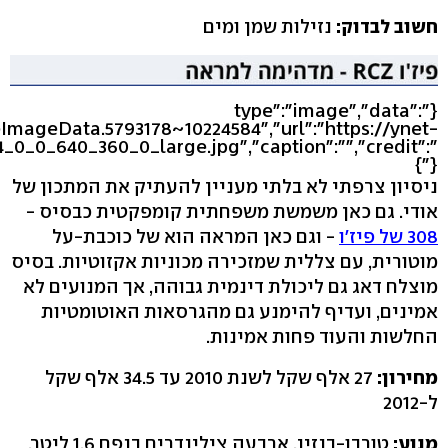
חשוב לבדוק:
נזילות שמן ומים
{"type":"image","data":
eImageData.5793178~10224584","url":"https://ynet-
_0_0_640_360_0_large.jpg","caption":"","credit":"
"}}
ניסיון צרפתי לא בלתי מעניין להעתיק את המתכון של
אודי. גם כאן משמשת משפחתית קומפקטית כבסיס -
308 של פיז'ו
- וגם כאן המראה הוא של כוכבת-על
מוטורית, עם צללית שמזכירה מכוניות אקזוטיות. בסיס
מוצלח דאג גם ליכולת דינמית גבוהה, אך המנועים לא
אמינים, ועדיף להימנע גם מהגרסאות האוטומטיות
החלשות והעוד פחות אמינות.
מחירון:
27 אלף שקל לשנת 2010 עד 34.5 אלף שקל
ל-2012
מנוע:
טורבו-בנזין, ארבעה צילינדרים בנפח 1.6 ליטר,