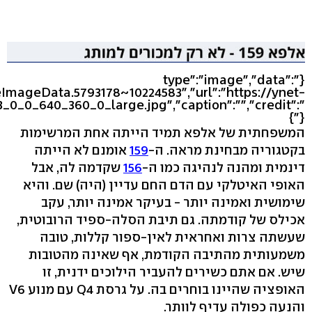
{"type":"image","data":
eImageData.5793178~10224583","url":"https://ynet-
3_0_0_640_360_0_large.jpg","caption":"","credit":"
"}}
המשפחתית של אלפא תמיד הייתה אחת המרשימות
בקטגוריה מבחינת מראה. ה-
159
אומנם לא הייתה
דינמית ומהנה לנהיגה כמו ה-
156
שקדמה לה, אבל
האופי האיטלקי עם הדם החם עדיין (היה) שם. והיא
שימושית ואמינה יותר - בעיקר אמינה יותר, עקב
אכילס של קודמתה. גם תיבת הסלה-ספיד הרובוטית,
שעשתה צרות ואחראית לאין-ספור קללות, טובה
משמעותית מהתיבה הקודמת, אף שאינה מהטובות
שיש. אם אתם כשירים להעביר הילוכים ידנית, זו
האופציה שהיינו בוחרים בה. על גרסת Q4 עם מנוע V6
והנעה כפולה עדיף לוותר.