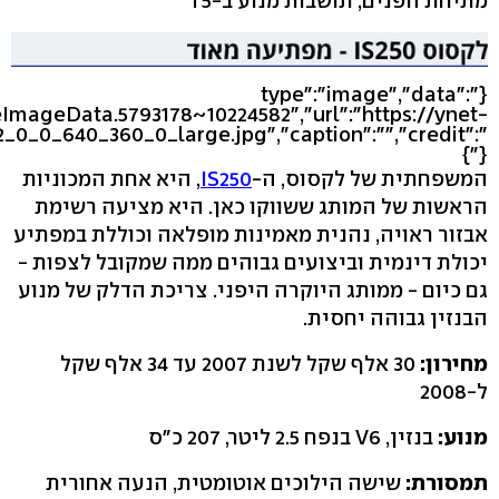
מתיחת הפנים, תושבות מנוע ב-T5
{"type":"image","data":
eImageData.5793178~10224582","url":"https://ynet-
2_0_0_640_360_0_large.jpg","caption":"","credit":"
"}}
המשפחתית של לקסוס, ה-
IS250
, היא אחת המכוניות
הראשות של המותג ששווקו כאן. היא מציעה רשימת
אבזור ראויה, נהנית מאמינות מופלאה וכוללת במפתיע
יכולת דינמית וביצועים גבוהים ממה שמקובל לצפות -
גם כיום - ממותג היוקרה היפני. צריכת הדלק של מנוע
הבנזין גבוהה יחסית.
מחירון:
30 אלף שקל לשנת 2007 עד 34 אלף שקל
ל-2008
מנוע:
בנזין, V6 בנפח 2.5 ליטר, 207 כ"ס
תמסורת:
שישה הילוכים אוטומטית, הנעה אחורית