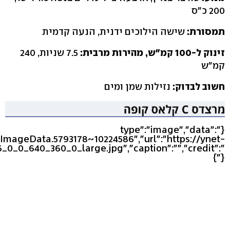
200 כ"ס
תמסורת:
שישה הילוכים ידנית, הנעה קדמית
זינוק ל-100 קמ"ש, מהירות מרבית:
7.5 שניות, 240
קמ"ש
חשוב לבדוק:
נזילות שמן ומים
{"type":"image","data":
eImageData.5793178~10224586","url":"https://ynet-
_0_0_640_360_0_large.jpg","caption":"","credit":"
"}}