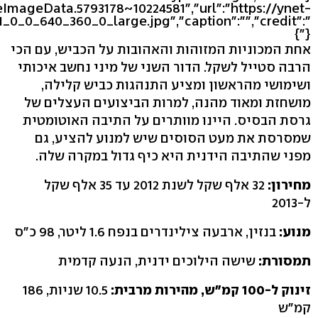
eImageData.5793178~10224581","url":"https://ynet-
1_0_0_640_360_0_large.jpg","caption":"","credit":"
"}}
אחת המכוניות המזוהות והאהובות על הכביש, עם הכי
הרבה סטייל לשקל. הדור השני של מיני נחשב איכותי
ושימושי מהראשון ומציע התנהגות כביש קלילה,
מושחזת ומאוד מהנה, למרות הביצועים העצלים של
גרסת הבסיס. היינו מוותרים על התיבה האוטומטית
שמסרסת את מעט הסוסים שיש למנוע להציע, גם
מפני שהתיבה הידנית היא כיף גדול במקרה שלה.
מחירון:
32 אלף שקל לשנת 2012 עד 35 אלף שקל
ל-2013
מנוע:
בנזין, ארבעה צילינדרים בנפח 1.6 ליטר, 98 כ"ס
תמסורת:
שישה הילוכים ידנית, הנעה קדמית
זינוק ל-100 קמ"ש, מהירות מרבית:
10.5 שניות, 186
קמ"ש