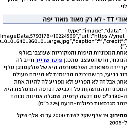
לוי.
{"type":"image","data":
eImageData.5793178~10224569","url":"https://ynet-
_0_0_640_360_0_large.jpg","caption":"","credit":"
"}}
אחת המכוניות היפות והמקוריות שעוצבו באלף
הנוכחי, וזו שהמעצב-מתכנן
פיטר שרייר
חייב לה
קריירה מפוארת. הפלטפורמה היא של פולקסווגן גולף
דור רביעי, כך שהיכולת הדינמית לא הייתה מעולם
אחר, אבל זה לא הפריע ולא מפריע לה להיות אחת
המכוניות הנחשקות על הכביש. הגרסה המומלצת היא
ה-180 כ"ס עם הנעה קדמית, שמגלה אמינות גבוהה
יותר מגרסאות כפולות-הנעה (225 כ"ס).
מחירון:
19 אלף שקל לשנת 2000 עד 31 אלף שקל
ל-2006