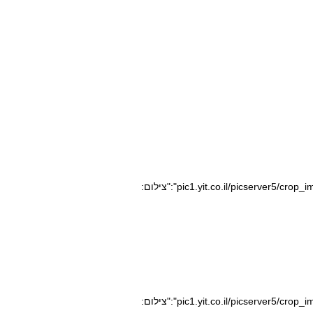
pic1.yit.co.il/picserver5/crop_images/2020/08/10/10164409/10164409_0_0_640_360_0_large.jpg","caption":"","credit":"צילום:
pic1.yit.co.il/picserver5/crop_images/2020/08/10/10164398/10164398_0_0_640_360_0_large.jpg","caption":"","credit":"צילום: