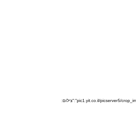
pic1.yit.co.il/picserver5/crop_images/2020/08/10/10164400/10164400_0_0_640_360_0_large.jpg","caption":"","credit":"צילום: