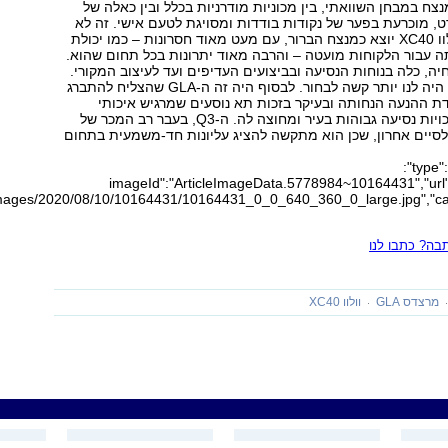
צח במבחן השוואתי, בין מכוניות מודרניות בכלל ובין כאלה של
ט, מוכרעת בפער של נקודות בודדות ומסויגת לטעם אישי. זה לא
המצב הפעם. וולוו XC40 יוצא כמנצח הברור, עם מעט מאוד חסרונות – כמו יכולת
 עבור הלקוחות מועטה – והרבה מאוד יתרונות בכל תחום שהוא.
, כלה בנוחות הנסיעה ובביצועים העדיפים ועד לעיצוב המקורי.
את המקום השני היה לנו יותר קשה לבחור. לבסוף היה זה ה-GLA שהצליח להתברג
ת ההנעה הנחותה ובעיקר בזכות תא נוסעים שמרגיש איכותי
ויוקרתי יותר, ואיכויות נסיעה גבוהות בעיר ומחוצה לה. ה-Q3, בעבר רב המכר של
לסיים אחרון, שכן הוא מתקשה להציג עליונות חד-משמעית בתחום
{"type":"image","data":
{"imageId":"ArticleImageData.5778984~10164431","url":
ה? כתבו לנו
מרצדס GLA
וולוו XC40