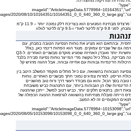
ות מהירות ומדויקות מחוצה לה.
{"type":"image","data":
{"imageId":"ArticleImageData.5778984~10164351","url":
היתרון היחיד של מרצדס מבחינת המנועים הוא בצריכת דלק נמוכה יותר – 11.9 ק"מ
אודי ו-9.5 ק"מ לליטר לוולוו.
ול רך יחסית, ובהתאם הוא מציע את נוחות הנסיעה הטובה במבחן, עם
ימה גם של שברים עמוקים. מנגד הוא הפחות דינמי כאן, בגלל
זוויות הגלגול המוחשיות יותר ואובדן האחיזה שמגיע מוקדם מבשניים האחרים. ל-Q3
נה מבריקה, בגלל כיול נוקשה מדי המייצר נוחות נסיעה סבירה בלבד
 היכולות הדינמיות גבוהות עם אחיזה גבוהה, אבל ההגה מרגיש קל
יות הנסיעה הגבוהות בהשוואה, עם כיול מתלים מוקפד המשלב היטב בין
כולת הריסון. למרות צמיגים נמוכי חתך מבשניים האחרים, נוחות
 טובה בסך הכול, והוא גם מבודד רעשי דרך ורוח טוב מהשניים
 הדינמיות שלו הן הגבוהות ביותר, עם התנהגות כביש משובחת
יוצאת דופן. בתנאים חלקים יותר, כביש רטוב למשל, ייתכן שההנעה
ס הייתה סובלת מנחיתות בהשוואה לגרסאות ההנעה הכפולה של
נאים המקומיים זה לא המצב.
{"type":"image","data":
{"imageId":"ArticleImageData.5778984~10153098","url":