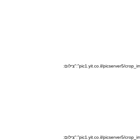
pic1.yit.co.il/picserver5/crop_images/2020/08/10/10164350/10164350_0_0_640_360_0_large.jpg","caption":"","credit":"צילום:
pic1.yit.co.il/picserver5/crop_images/2020/08/05/10153096/10153096_0_0_640_360_0_large.jpg","caption":"","credit":"צילום: