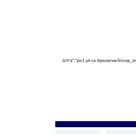
pic1.yit.co.il/picserver5/crop_images/2020/08/10/10164431/10164431_0_0_640_360_0_large.jpg","caption":"","credit":"צילום: