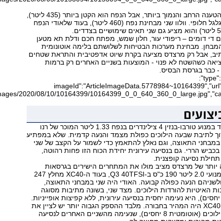
ל-GLA מפתח ההטענה הרחב והנמוך ביותר, אבל הנפח הוא הקטן ביותר (435 ליטר),
והוא היחיד ללא גלגל חלופי. וולוו שני מבחינת נפח (460 ליטר), בעוד שלאודי הנפח
 די דומים – ריפודי עור, חלון שמש, מפתח חכם ודלת תא מטען
מבחן. מבחינת מערכות הבטיחות לשלושתם בלימה אוטונומית
נתיב, אבל רק מרצדס מציעה בקרת שיוט אדפטיבית והתראת שטחים
ציאה כשהשטח לא פנוי - המוצעות בשניים האחרים רק ברמות
- כבר בגרסת הבסיס.
{"type":"image","data":
{"imageId":"ArticleImageData.5778984~10164399","url":
ה-GLA200 מצויד במנוע טורבו-בנזין 4 צילינדרים בנפח 1.33 ליטר המוכר של רנו
בשידוך לתיבת שבעה הילוכים כפולת מצמד והנעה קדמית. שלא במפתיע
במבחני התאוצה, וגם נאלץ להתאמץ כדי לשמור על הקצב של שני
כביש הררי. גם בנסיעה עירונית יחידת הכוח הזו פחות רהוטה,
תחילת נסיעה קופצנית.
 יותר של מרצדס מציב מולו את המתחרים הישירים בגרסאות
חזקות יותר, עם מנועי 2.0 ליטר 190 כ"ס ב-Q3 40TFSI, בעוד ה-XC40 מחלץ 247
ס בגרסת T5, ולשניהם הנעה כפולה קבועה. האודי היה שני במבחני התאוצה,
ות האיטיות להורדות הילוכים. מצד שני, בשונה מתיבות מסוגה
שלא במפתיע ה-XC40 היה המהיר בחבורה. מלבד ההספק הגבוה יותר יש לציין את
תפקוד תיבת ההילוכים (אוטומטית 8 יחסים), שנעימה מהשניים האחרים לנסיעה