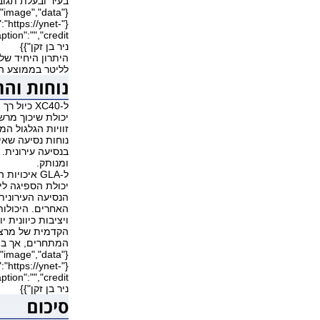
בעיר ובעלת תגוב
"https://ynet-
ניר בן זקן"}}
לליטר בממוצע המבחן, לפני 9.8 ק"מ לליטר ל
ל-XC40 כי
יכולת שיכוך מרש
נוחות נסיעה שאי
בנסיעה עירונית.
ומנותק.
ל-GLA איכו
יכולת הספיגה לי
הנסיעה העירונית
האחרים. היכולות
ויציבות כיוונית 
הקדמית של מרצד
המתחרים, אך בת
"https://ynet-
ניר בן זקן"}}