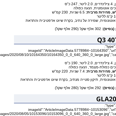
247 כ"ס
6.5 שניות, 230 קמ"ש
וטונומית, שמירה על נתיב, בקרת שיוט אדפטיבית והתראת
(בסיס):
302 אלף שקל (290 אלף שקל)
{"type":"image","data":
{"imageId":"ArticleImageData.5778984~10164350","url":
190 כ"ס
7.4 שניות, 220 קמ"ש
וטונומית, תיקון סטייה מנתיב, בקרת שיוט אדפטיבית והתראת
(בסיס):
292 אלף שקל (280 אלף שקל)
{"type":"image","data":
{"imageId":"ArticleImageData.5778984~10153096","url":