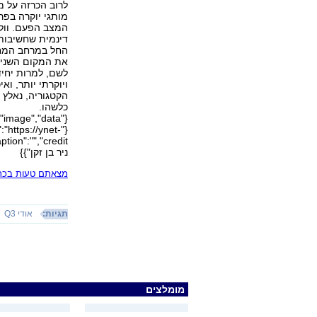
לרוב הכרזה על מנ
מותגי יוקרה בפר
דינמית שחשיבותה
החל במרחב המחיה
לשם, למרות יחיד
הקטגוריה, נאלץ 
כלשהו.
"https://ynet-
ניר בן זקן"}}
מצאתם טעות בכתב
תגיות:
אודי Q3
מומלצים