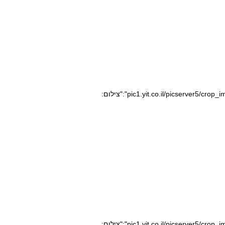
pic1.yit.co.il/picserver5/crop_images/2020/08/10/10164352/10164352_0_0_640_360_0_large.jpg","caption":"","credit":"צילום:
pic1.yit.co.il/picserver5/crop_images/2020/08/05/10153094/10153094_0_0_640_360_0_large.jpg","caption":"","credit":"צילום: