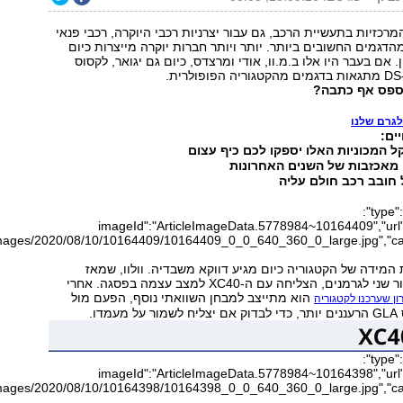
רכזיות בתעשיית הרכב, גם עבור יצרניות רכבי היוקרה, רכבי פנאי
דגמים החשובים ביותר. יותר ויותר חברות יוקרה מייצרות כיום
 אם בעבר היו אלו ב.מ.וו, אודי ומרצדס, כיום גם יגואר, לקסוס
.
פספס אף כתבה?
לגרם שלנו
ים:
 מאכזבות של השנים האחרונות
חובב רכב חולם עליה
{"type":"image","data":
{"imageId":"ArticleImageData.5778984~10164409","url":
מידה של הקטגוריה כיום מגיע דווקא משבדיה. וולוו, שמאז
רמנים, הצליחה עם ה-XC40 למצב עצמה בפסגה. אחרי
הוא מתייצב למבחן השוואתי נוסף, הפעם מול
ן שערכנו לקטגוריה
{"type":"image","data":
{"imageId":"ArticleImageData.5778984~10164398","url":