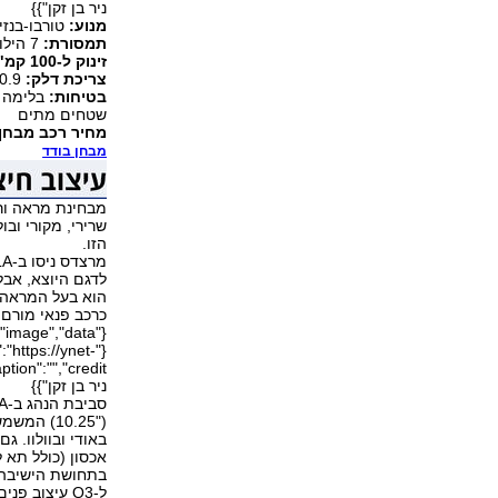
ניר בן זקן"}}
מנוע:
טורבו-בנזין, 4 צילינדרים, 1.33 ליטר, 
תמסורת:
7 הילוכים כפולת מצמד, הנעה קדמית
זינוק ל-100 קמ"ש, מהירות מרבית:
צריכת דלק:
10.9 ק"מ לליטר
בטיחות:
בלימה א
שטחים מתים
מחיר רכב מבחן 
מבחן בודד
מבחינת מראה ורו
הזו.
הוא בעל המראה 
כרכב פנאי מורם
"https://ynet-
ניר בן זקן"}}
("10.25) 
באודי ובוולוו. ג
אכסון (כולל תא 
בתחושת הישיבה 
ל-Q3 עיצוב 