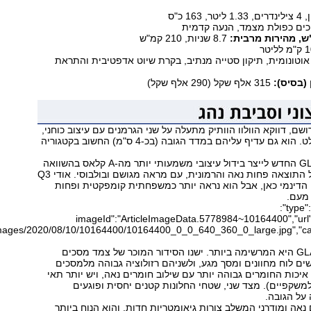
163 כ"ס
8.7 שניות, 210 קמ"ש
וטונומית, תיקון סטייה מנתיב, בקרת שיוט אדפטיבית והתראת
(בסיס):
315 אלף שקל (290 אלף שקל)
שם, דווקא הוולוו הוותיק מתעלה על שני הגרמנים עם עיצוב כוחני,
שרירי, מקורי ובולט. הוא גם עדיף עליהם במדד הגובה (בכ-4 ס"מ) החשוב בקטגוריה
מרצדס ניסו ב-GLA החדש לייצר בידול עיצובי משמעותי יותר מה-A קלאס בהשוואה
לדגם היוצא, אבל התוצאה פחות נאה והרמונית, עם מראה מגושם ובולבוסי. אודי Q3
הדינמי כאן, אבל הוא נראה יותר כמשפחתית קומפקטית ופחות
 מעם.
{"type":"image","data":
{"imageId":"ArticleImageData.5778984~10164400","url":
סביבת הנהג ב-GLA היא המרשימה ביותר. ישנו הסידור המוכר של צמד מסכים
המשמשים לוח מחוונים ומסך מגע, ולשניהם רזולוציה גבוהה מלמסכים
ם איכות החומרים גבוהה יותר עם שילוב חומרים נאה, ויש יותר תאי
למשקפיים). מצד שני, שטחי החלונות קטנים יחסית ופוגעים
על הגובה.
פנים נאה ומודרני המשלב צורות גיאומטריות חדות, והוא הנוח ביותר