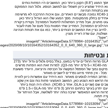
לתפעול למרות מסך המגע ("8.8) הקטן ביותר כאן. המושבים היו הפחות נוחים
א היחיד שמציע כיוון חשמלי גם למושב הנוסע. גלגל הגה הממוקם
וגע בתנוחת הנהיגה.
איכות החומרים ב-XC40 נמוכה מבשניים האחרים, וגם איכות ההרכבה לא מרשימה
חידים בחלק מהמקומות. מסך המגע שלו הוא הגדול ביותר כאן
מיעוט מתגים, אבל מחייב הסתגלות לתפעול המסורבל. נקודת ביקורת
ההילוכים המסורבל, המחייב שתי הסטות בכל פעם על מנת לעבור
ולהיפך. לחיוב נציין את המושבים הנוחים ביותר, כמו גם את תנוחת הנהיגה
שולטת, עם שדה ראייה מצוין.
{"type":"image","data":
{"imageId":"ArticleImageData.5778984~10164352","url":
מושב אחורי? ב-GLA מרווח הרגליים עדיף במעט, בגלל בסיס גלגלים גדול יותר (273
ס"מ, 3 ס"מ יותר מה-XC40 ו-5 ס"מ יותר מה-Q3). למרות זאת הוא הפחות מרשים
 מיקום נמוך של הספסל המקשה על הכניסה והיציאה, היעדר משענת
מכל - אין פתחי מיזוג נפרדים ליושבים מאחור.
 מרחב המחיה לנוסעים מאחור. הוא היחיד עם אפשרות כיוון לזווית
ח הראש הוא הצנוע כאן, המושב האמצעי פחות נוח וגם אין שקע
USB לטעינה ליושבים שם (שניים ב-GLA, אחד ב-XC40). הוולוו היה הנוח ביותר
לנוסעים מאחור, עם יתרון בעיקר בתחום הרוחב (3 ס"מ יותר מה-GLA ו-1.5 ס"מ
מה-Q3) ובמרווח הראש המאפשר ישיבה נוחה יותר לשלושה, אבל הוויתור על
רה תמוה.
{"type":"image","data":
{"imageId":"ArticleImageData.5778984~10153094","url":