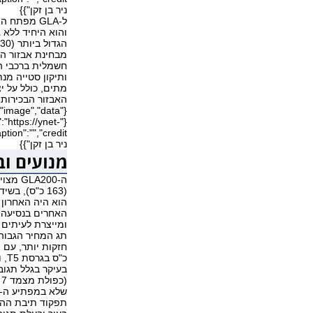
ניר בן זקן"}}
הגדול ביותר (530 ליטר) והוא מציע גם שני תאים שימושיים בצדדים.
מבחינת אבזור הם
חשמלית ברכבי ה
ותיקון סטייה מ
מתים, כולל על י
האבזור הבכירות 
"https://ynet-
ניר בן זקן"}}
(163 כ"ס), 
הוא היה האחרון 
האחרים בנסיעה ב
ומייצרת לעיתים 
תג המחיר הגבוה
כ"
בעיקר בגלל תגוב
(כפולת מצמד 7 יחסים), היא נעימה יחסית בנסיעה עירונית, ללא קפיצות אופייניות.