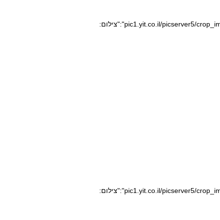
pic1.yit.co.il/picserver5/crop_images/2020/08/10/10164351/10164351_0_0_640_360_0_large.jpg","caption":"","credit":"צילום:
pic1.yit.co.il/picserver5/crop_images/2020/08/05/10153098/10153098_0_0_640_360_0_large.jpg","caption":"","credit":"צילום: