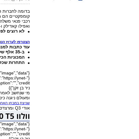
בדומה לחברות המ
קומפקטיים הם מה
רכבי פנאי משלהן.
ואפילו קאדילק ו-DS מתגאות בדגמים מהקטגוריה הפופולרית
לא רוצים ל
הצטרפו לערוץ הט
עוד כתבות למנוי
ב-35 אלף שקל המכוניות האלו יספקו לכם כיף עצום
המכוניות הכי
התחרות שכל 
"https://ynet-
ניר בן זקן"}}
מי שנחשב לאמת ה
ומעולם ניגנה כינור שני לג
שניצח במבחן האחרו
אודי Q3 ומרצדס GLA הרעננים יותר, כדי לבדוק אם יצליח לשמור על מעמדו.
"https://ynet-
ניר בן זקן"}}