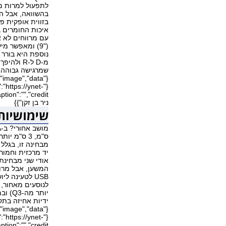
בהשוואה, אבל הו
בזווית אופקית פ
עם מרווחים לא א
("9) ומאפשר 
נוספת היא בורר 
מ-D ל-R 
שמרגישה גבוהה ו
"https://ynet-
ניר בן זקן"}}
מבחינה זו, בגלל
יד מרכזית וחמור 
אודי שני מבחינת
המשען, אבל מרוו
יותר 
ידיות אחיזה בתק
"https://ynet-