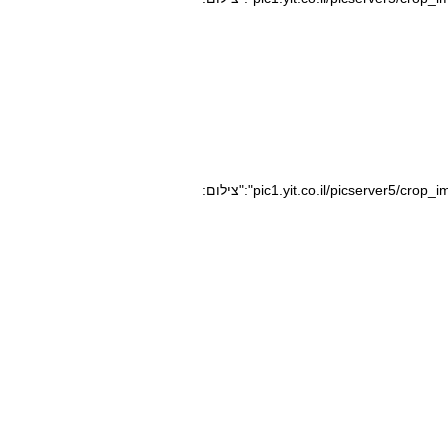
pic1.yit.co.il/picserver5/crop_images/2020/08/10/10164399/10164399_0_0_640_360_0_large.jpg","caption":"","credit":"צילום: