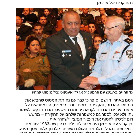
החוקרים של אייכמן.
הרמטכ"ל אז גדי איזנקוט
(צילום: מוטי קמחי)
ורסם באתר יד ושם, סיפר כי כבר עם נחיתת המטוס שהביא את
 החלו ההכנות, והקצינים, כולם דוברי גרמנית, היו אחראים על
ציאת העדים והכנתם לקראת עדותם במשפט. הם התבקשו לשמור
טת, ולא יכלו לספר גם למשפחות שלהם על החקירה – מחשש
רום לניסיון לחטוף את העצור הנאצי ולשחרר אותו.
החוקר שישב באופן קבוע עם אייכמן היה אבנר לס, יליד ברלין שב-1933 עזב את
 באירופה במהלך מלחמת העולם השנייה. גולדמן-גלעד אסף מידע