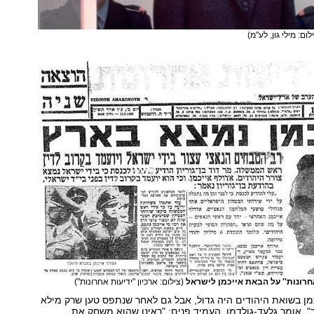
לום: מילי גון, לע"מ)
אחרונות'' על הבאת אייכמן לישראל
(צילום: ארכיון "ידיעות אחרונות")
ן בשואת היהודים היה גדול, אבל גם לאחר שנתפס טען שרק מילא
", אומר גלעד-גולדמן, העמיד פנים: "ראינו שהוא משחק את