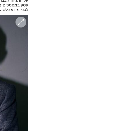
על הרציחות בברי
עסק במסמכים מלא
לגבי מידע כלשהו