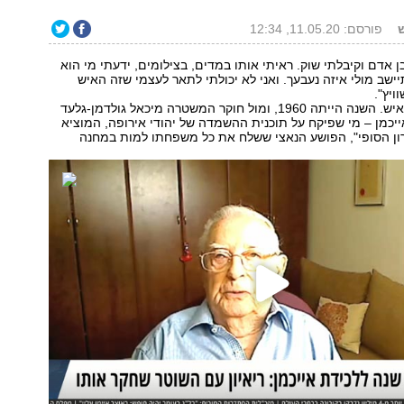
פורסם: 11.05.20, 12:34
 אדם וקיבלתי שוק. ראיתי אותו במדים, בצילומים, ידעתי מי הוא
ישב מולי איזה נעבעך. ואני לא יכולתי לתאר לעצמי שזה האיש
ויץ".
אבל זה כן היה האיש. השנה הייתה 1960, ומול חוקר המשטרה מיכאל גולדמן-גלעד
יכמן – מי שפיקח על תוכנית ההשמדה של יהודי אירופה, המוציא
ון הסופי", הפושע הנאצי ששלח את כל משפחתו למות במחנה