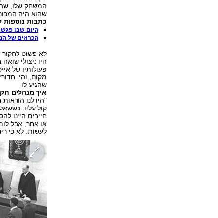
המשחק שלו, שהוא
שהוא היה המכונ
כתבות נוספות למ
היום שבו פגשת
הכרוזים של הנ
לא פשוט לחקור ש
היו ניצולי שואה
פעולותיו של איי
מקום, והיו חדו
שהגיע לו.
איך מנהלים חק
"היו לנו הוראות
קול עליו. כששאל
חייבים היינו לה
או אחר, אבל לומר
לעשות. לא כי ריח