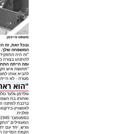
משפט אייכמן
ובכל זאת, זה ה
המשפחה שלך. א
"זה היה התפקיד ש
להתנהג בצורה כז
ומה הייתה התח
"תחושת איש חקיר
להביא אותו למשפ
מטרה - לא הייתי
ואחותו בת השמונ
פולנית.
המעפילים "התקוו
גורש, יחד עם ית