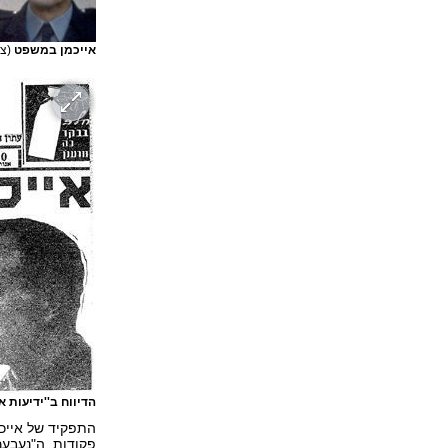
אייכמן במשפט
(צי
הדיווח ב''ידיעות 
התפקיד של אייכמ
פקודות. ה"נעבעך