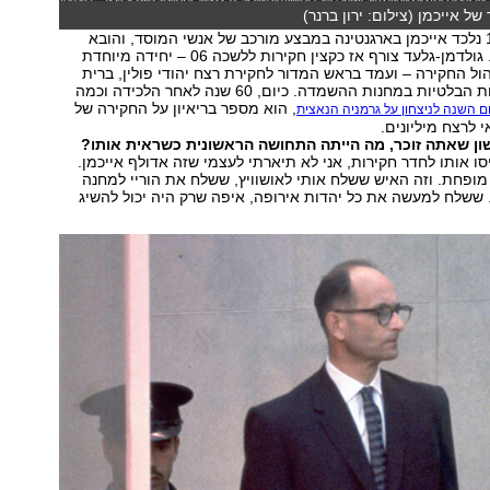
של אייכמן (צילום: ירון ברנר)
ב-11 במאי 1960 נלכד אייכמן בארגנטינה במבצע מורכב של אנשי המוסד, והובא
למשפט בישראל. גולדמן-גלעד צורף אז כקצין חקירות ללשכה 06 – יחידה מיוחדת
ל החקירה – ועמד בראש המדור לחקירת רצח יהודי פולין, ברית
המועצות והארצות הבלטיות במחנות ההשמדה. כיום, 60 שנה לאחר הלכידה וכמה
, הוא מספר בריאיון על החקירה של
ום השנה לניצחון על גרמניה הנאצית
לרצח מיליונים.
ן שאתה זוכר, מה הייתה התחושה הראשונית כשראית אותו?
סו אותו לחדר חקירות, אני לא תיארתי לעצמי שזה אדולף אייכמן.
 מופחת. וזה האיש ששלח אותי לאושוויץ, ששלח את הוריי למחנה
ששלח למעשה את כל יהדות אירופה, איפה שרק היה יכול להשיג