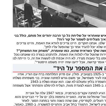
איש שאחראי על שליחת כל כך הרבה יהודים אל מותם, כולל בני
יך מצליחים לשמור על קור רוח?
לנו. אנחנו חוקרים. היינו צריכים לוודא את האמת, והיינו צריכים
ו שלא יוכל להגיד אחר כך שהופעל עליו לחץ".
ושה שלך כשראית שהוא, כמו שאמרת, "משחק את המשחק"?
ות שהוטל עליו לגלות את האמת, ולהתנהג בצורה כזו שאנחנו נוכל
ט בלי טענות מצידו. לא היה אכפת לנו לעשות את זה, כי הייתה לנו
 אומר קדושה, אבל ידענו שזה יהיה משפט היסטורי".
גולדמן-גלעד נולד ב-1925 בקטוביץ, פולין. עם פרוץ המלחמה ברח עם הוריו, אחיו
ה לעיר פשמישל, אך משם גורש למחנה שווניה. בני משפחתו נשלחו
ברכבת למחנה ההשמדה בלזץ ומעולם לא שבו. הוא עצמו נשלח ב-1943
לאושוויץ-בירקנאו. ב-1945 הוצא לצעדת מוות, הצליח להימלט והסתתר אצל משפחה
בספטמבר 1945 הגיע למחנה עקורים בגרמניה, ובמאי 1947 עלה על אוניית
ה" שהפליגה ארצה. האונייה נתפסה בלב ים על ידי הבריטים והוא
ר העולים, לקפריסין, שם שהה כשנה וחצי במחנה הסגר. לאחר
הקמת המדינה הגיע לישראל, התגורר בתל אביב והתגייס למשטרה. ב-1960, כאמור,