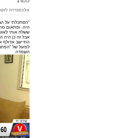
להורג
אלכסנדרה לוקש
"הסתכלתי על הבן
היה. ופתאום מתי
ששלח אותי לאושו
התיישב אדולף אי
לפועל של "הפתר
השמדה.