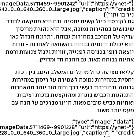
leImageData.5711469~9901242","url":"https://ynet-
ניר בן זקן"}}
גם לקורסה כיול קשיח יחסית, וגם היא מתקשה לבודד
שיבושים במהירות נמוכה, אבל היא נהנית מריסון
עדיף של המרכב במהירות גבוהה. יתרונה הגדול כאן
הוא יכולת דינמית גבוהה בהשוואה לאחרות - חדות
יוצאת דופן בכניסה לפנייה, זוויות גלגול צנועות ורמת
אחיזה גבוהה מאוד. גם ההגה חד ומדויק.
קליאו מציעה כיול מיתלים המשלב היטב בין רכות
יחסית במהירות נמוכה לשמירה על ריסון במהירות
גבוהה, וגם בידוד רעשי דרך ורוח טוב יותר מהאחרות.
התנהגות הכביש בוגרת ומהוקצעת בזכות יציבות
ואחיזת כביש טובים מאוד. היינו מברכים על הגה עם
מעט יותר משוב.
{"type":"image","data":
eImageData.5711469~9901228","url":"https://ynet-