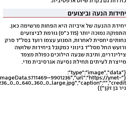
כוללות גם בקרת שיוט אדפטיבית.
יחידת ההנעה של איביזה היא הפחות מרשימה כאן.
התפוקה נמוכה יותר (115 כ"ס) גורמת לביצועים
נחותים יחסית לאחרות, המנוע עצמו רועד בסל"ד סרק
ורועש החל מסל"ד בינוני כמקובל ביחידות שלושה
צילינדרים, ותיבת שבעה הילוכים כפולת מצמד
מייצרת לעיתים תחילת נסיעה אגרסיבית מדי.
{"type":"image","data":
eImageData.5711469~9901236","url":"https://ynet-
ניר בן זקן"}}