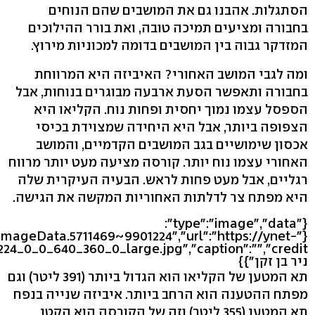
הסתגלות. אהבנו גם את המושבים שהם הנוחים
בחבורה ומציעים תמיכה טובה, ואת בורר ההילוכים
המזדקר גבוה בין המושבים בדומה למכוניות מירוץ.
ומה לגבי המושב האחורי? האיביזה היא המרווחת
בחבורה ותאפשר הסעת ארבעה מבוגרים בנוחות, אבל
הספסל עצמו נמוך יחסית ופחות נוח. הקליאו היא
הצפופה ביותר, אבל היא היחידה שמצוידת בכיסי
אכסון שימושיים בגב המושבים הקדמיים, והמושב
האחורי עצמו נוח יותר. קורסה מציעה מעט יותר מרווח
רגליים, אבל מעט פחות לראש. הבעיה העיקרית שלה
היא מפתח צר לדלתות האחוריות המקשה את הגישה.
{"type":"image","data":
leImageData.5711469~9901224","url":"https://ynet-
ניר בן זקן"}}
תא המטען של הקליאו הוא הגדול ביותר (391 ליטר) וגם
מפתח ההטענה הוא הרחב ביותר. איביזה שנייה בנפח
תא המטען (355 ליטר) וזה של הקורסה הוא הקטן