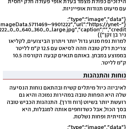
הילוכים כפולת מצמד בעלת אופי פעולה חלק יחסית
עם מיעוט תנודות אופייניות.
{"type":"image","data":
leImageData.5711469~9901222","url":"https://ynet-
ניר בן זקן"}}
למרות נפח מנוע גדול יותר ויתרון הביצועים, לקליאו
צריכת דלק טובה וזהה לסיאט עם 12.5 ק"מ לליטר
בממוצע במבחן. באותם תנאים קבעה הקורסה 10.5
ק"מ לליטר.
לאיביזה כיול מיתלים קשיח ובהתאם נוחות הנסיעה
שלה היא הפחות טובה במהירות נמוכה והיא גם
רועשת יותר בשיוט (רוח ודרך). התנהגות הכביש טובה
בסך הכול, אבל כשדוחפים אותה למגבלות, היא
תזזיתית ופחות נשלטת.
{"type":"image","data":