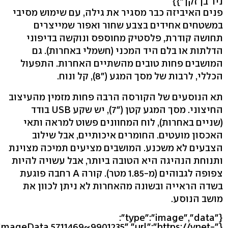
ניר בן זקן"}}
פנים האיביזה כבר מסגיר את גילה, עם שימוש מסיבי
במשטחים אחידים בצבע שחור ואפור שמייצרים
תחושה קודרת, פלסטיק מחוספס ונוקשה בדיפוני
הדלתות או בלם היד המכני (חשמלי באחרות). גם
המושבים פחות טובים מהשתיים האחרות. התפעול
הכללי, לרבות של מסך המגע ("8), קל ונוח.
תא הנוסעים של הקורסה הרבה פחות מזמין מהעיצוב
החיצוני. מסך המגע קטן ("7), יש שקע USB בודד
(שניים באחרות), לוח המחוונים פשוט למראה ותאי
האכסון מועטים. החומרים איכותיים, אבל שילוב
הצבעים לא משכנע. המושבים מציעים תמיכה מצוינת
ותנוחת הנהיגה היא הטובה ביותר, אבל עשויה להיות
צפופה לגבוהים (מ-1.85 מטר). קורה A רחבה פוגעת
בשדה הראייה ובשונה מהאחרות לא ניתן לכוון את
מושב הנוסע.
{"type":"image","data":
leImageData.5711469~9901235","url":"https://ynet-