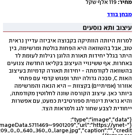
מחיר:
119 אלף שקל
מבחן בודד
למרות היותה הוותיקה בקבוצה איביזה עדיין נראית
טוב, אבל בהשוואה היא הפחות בולטת ומרשימה, בין
היתר בגלל יחידות תאורת הלוגן רגילות לעומת לד
באחרות. אף ששינויי העיצוב בקליאו החדשה צנועים
בהשוואה לקודמתה - יחידות תאורה קדמיות בעיצוב
האות C, סבכה גדולה יותר ופגוש קדמי עם פתחי
אוורור (אמיתיים) בקצוות – היא הנאה והמרשימה
ביותר כאן. עיצוב הקורסה שונה לחלוטין מקודמתה,
והיא נראית דינמית ספורטיבית כמעט, עם אפשרות
ייחודית לצבע שחור לגג ולמראות הצד.
{"type":"image","data":
eImageData.5711469~9901209","url":"https://ynet-