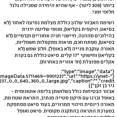
ביותר (309 ליטר) - אף שהיא היחידה שמכילה גלגל
חלופי זמני.
רשימת האבזור שלהן כוללת מצלמת נסיעה לאחור (לא
בסיאט, היקפית בקליאו), מנופי שליטה ידנית
בהילוכים מההגה, חיישני חניה אחוריים וקדמיים (לא
בסיאט), מפתח חכם, מראות מתקפלות חשמליות,
תאורה עוקבת פנייה (לא באופל), חלון שמש (לא
בקליאו) וחישוקי "17 קלים. סיאט כוללת גם בקרת
אקלים מפוצלת (חד אזורית באחרות).
{"type":"image","data":
leImageData.5711469~9901237","url":"https://ynet-
ניר בן זקן"}}
אבזור הבטיחות כולל בשלושתן בלימה אוטונומית -
באופל וברנו עם תיקון סטייה מנתיב, התראת שטח מת,
תאורה דינמית וזיהוי תמרורים, בעוד סיאט מסתפקת
במערכת התראה בהתקנה מקומית. סיאט ואופל