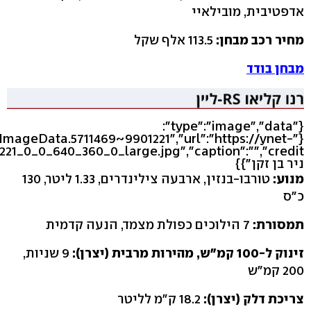
אדפטיבית, מובילאיי
מחיר רכב מבחן:
113.5 אלף שקל
מבחן בודד
{"type":"image","data":
leImageData.5711469~9901221","url":"https://ynet-
ניר בן זקן"}}
מנוע:
טורבו-בנזין, ארבעה צילינדרים, 1.33 ליטר, 130
כ"ס
תמסורת:
7 הילוכים כפולת מצמד, הנעה קדמית
זינוק ל-100 קמ"ש, מהירות מרבית (יצרן):
9 שניות,
200 קמ"ש
צריכת דלק (יצרן):
18.2 ק"מ לליטר