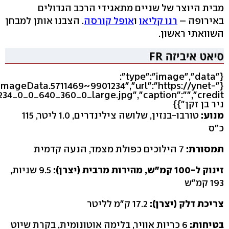
מבית היוצר של שניים מתאגידי הרכב הגדולים
באירופה –
רנו קליאו
ו
אופל קורסה
. הצבנו אותן למבחן
השוואתי ראשון.
{"type":"image","data":
leImageData.5711469~9901234","url":"https://ynet-
ניר בן זקן"}}
מנוע:
טורבו-בנזין, שלושה צילינדרים, 1.0 ליטר, 115
כ"ס
תמסורת:
7 הילוכים כפולת מצמד, הנעה קדמית
זינוק ל-100 קמ"ש, מהירות מרבית (יצרן):
9.5 שניות,
193 קמ"ש
צריכת דלק (יצרן):
17.2 ק"מ לליטר
בטיחות:
6 כריות אוויר, בלימה אוטונומית, בקרת שיוט