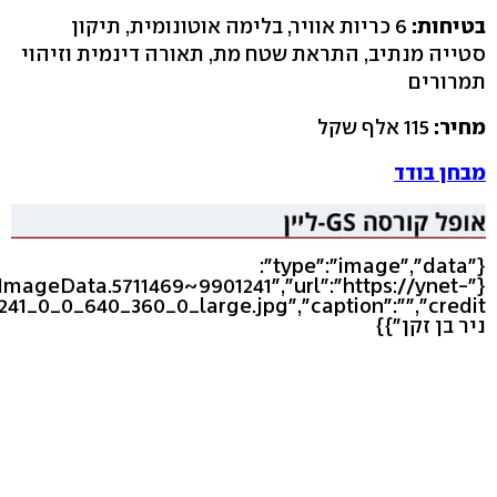
בטיחות:
6 כריות אוויר, בלימה אוטונומית, תיקון
סטייה מנתיב, התראת שטח מת, תאורה דינמית וזיהוי
תמרורים
מחיר:
115 אלף שקל
מבחן בודד
{"type":"image","data":
leImageData.5711469~9901241","url":"https://ynet-
ניר בן זקן"}}