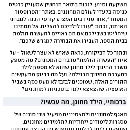
השקעה וסיוע, לזכות בתואר הנחשק שמעניק כרטיס
כניסה בלעדי לעולם המחוננים. באתר "הפרופסור
המפוזר", אחד מני רבים המציע קורסי הכנה למבחני
האיתור, נכתב: "עזרו לילדיכם להצליח. אל תמתינו
שיחליטו בשבילכם אם הם ראויים להעשרה הולמת
בבית הספר. העבירו את הבחירה למגרש שלכם".
ובתוך כל הביקורת, נראה שאיש לא עצר לשאול - על
איזו "העשרה הולמת" מדברים המכונים? מה מספק
משרד החינוך לילד מחונן שהוא לא מספק לילד
במערכת החינוך הרגילה? ועל מה בדיוק מתעקשים
ההורים האלה, שמוכנים לבזבז לא מעט כסף בשביל
האופציה שהצאצא ילמד בתוכניות למחוננים?
האגף למחוננים ולמצטיינים מפעיל שני סוגים של
מסגרות לימודים ייחודיות לתלמידים מחוננים,
שתפקידן לזמן לתלמידים מפגש עם קבוצת עמיתים