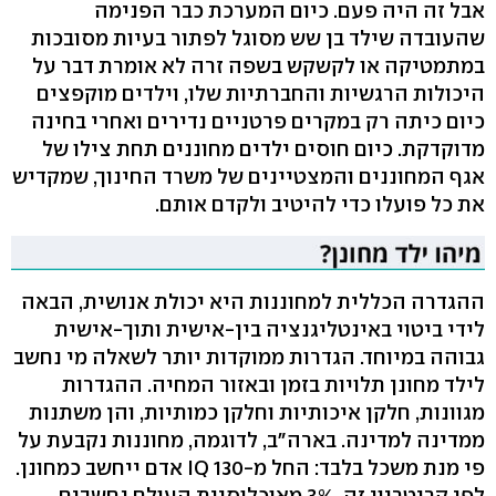
אבל זה היה פעם. כיום המערכת כבר הפנימה
שהעובדה שילד בן שש מסוגל לפתור בעיות מסובכות
במתמטיקה או לקשקש בשפה זרה לא אומרת דבר על
היכולות הרגשיות והחברתיות שלו, וילדים מוקפצים
כיום כיתה רק במקרים פרטניים נדירים ואחרי בחינה
מדוקדקת. כיום חוסים ילדים מחוננים תחת צילו של
אגף המחוננים והמצטיינים של משרד החינוך, שמקדיש
את כל פועלו כדי להיטיב ולקדם אותם.
ההגדרה הכללית למחוננות היא יכולת אנושית, הבאה
לידי ביטוי באינטליגנציה בין-אישית ותוך-אישית
גבוהה במיוחד. הגדרות ממוקדות יותר לשאלה מי נחשב
לילד מחונן תלויות בזמן ובאזור המחיה. ההגדרות
מגוונות, חלקן איכותיות וחלקן כמותיות, והן משתנות
ממדינה למדינה. בארה"ב, לדוגמה, מחוננות נקבעת על
פי מנת משכל בלבד: החל מ-130 IQ אדם ייחשב כמחונן.
לפי קריטריון זה, 3% מאוכלוסיית העולם נחשבים