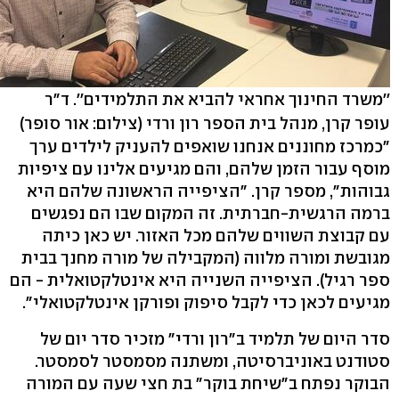
''משרד החינוך אחראי להביא את התלמידים''. ד"ר
עופר קרן, מנהל בית הספר רון ורדי
(צילום: אור סופר)
"כמרכז מחוננים אנחנו שואפים להעניק לילדים ערך
מוסף עבור הזמן שלהם, והם מגיעים אלינו עם ציפיות
גבוהות", מספר קרן. "הציפייה הראשונה שלהם היא
ברמה הרגשית-חברתית. זה המקום שבו הם נפגשים
עם קבוצת השווים שלהם מכל האזור. יש כאן כיתה
מגובשת ומורה מלווה (המקבילה של מורה מחנך בבית
ספר רגיל). הציפייה השנייה היא אינטלקטואלית - הם
מגיעים לכאן כדי לקבל סיפוק ופורקן אינטלקטואלי".
סדר היום של תלמיד ב"רון ורדי" מזכיר סדר יום של
סטודנט באוניברסיטה, ומשתנה מסמסטר לסמסטר.
הבוקר נפתח ב"שיחת בוקר" בת חצי שעה עם המורה